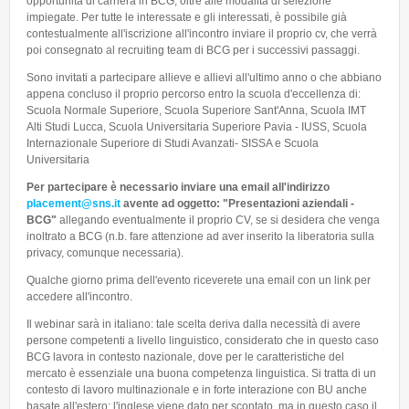
opportunità di carriera in BCG, oltre alle modalità di selezione
impiegate. Per tutte le interessate e gli interessati, è possibile già
contestualmente all'iscrizione all'incontro inviare il proprio cv, che verrà
poi consegnato al recruiting team di BCG per i successivi passaggi.
Sono invitati a partecipare allieve e allievi all'ultimo anno o che abbiano
appena concluso il proprio percorso entro la scuola d'eccellenza di:
Scuola Normale Superiore, Scuola Superiore Sant'Anna, Scuola IMT
Alti Studi Lucca, Scuola Universitaria Superiore Pavia - IUSS, Scuola
Internazionale Superiore di Studi Avanzati- SISSA e Scuola
Universitaria
Per partecipare è necessario inviare una email all'indirizzo
placement@sns.it
avente ad oggetto: "Presentazioni aziendali -
BCG"
allegando eventualmente il proprio CV, se si desidera che venga
inoltrato a BCG (n.b. fare attenzione ad aver inserito la liberatoria sulla
privacy, comunque necessaria).
Qualche giorno prima dell'evento riceverete una email con un link per
accedere all'incontro.
Il webinar sarà in italiano: tale scelta deriva dalla necessità di avere
persone competenti a livello linguistico, considerato che in questo caso
BCG lavora in contesto nazionale, dove per le caratteristiche del
mercato è essenziale una buona competenza linguistica. Si tratta di un
contesto di lavoro multinazionale e in forte interazione con BU anche
basate all'estero: l'inglese viene dato per scontato, ma in questo caso il