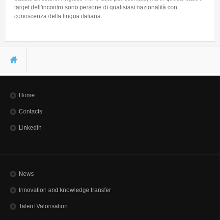
target dell'incontro sono persone di qualisiasi nazionalità con
conoscenza della lingua italiana.
You are here
Home
Contacts
Linkedin
News
Innovation and knowledge transfer
Talent Valorisation